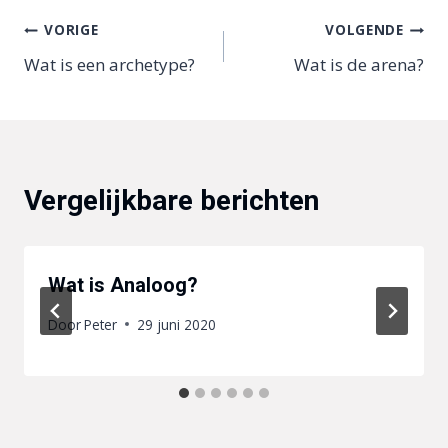
Bericht
VORIGE
VOLGENDE
Wat is een archetype?
Wat is de arena?
navigatie
Vergelijkbare berichten
Wat is Analoog?
Door
Peter
29 juni 2020