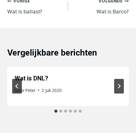
Bericht
VORIGE
VOLGENDE
Wat is ballast?
Wat is Barco?
navigatie
Vergelijkbare berichten
Wat is DNL?
Door
Peter
2 juli 2020