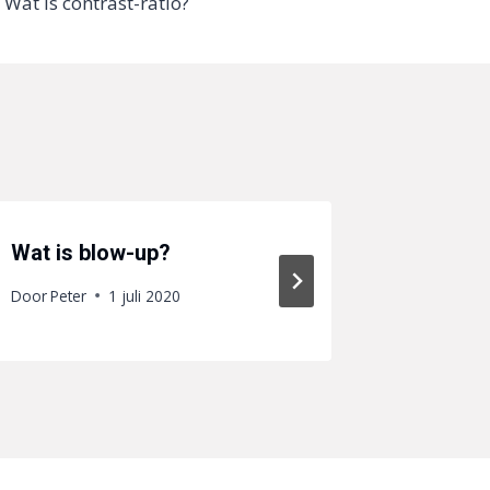
Wat is contrast-ratio?
Wat is blow-up?
Wat is b
Door
Peter
1 juli 2020
Door
Peter