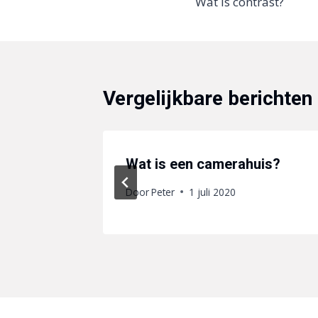
Wat is contrast?
navigatie
Vergelijkbare berichten
Wat is een camerahuis?
Door
Peter
1 juli 2020