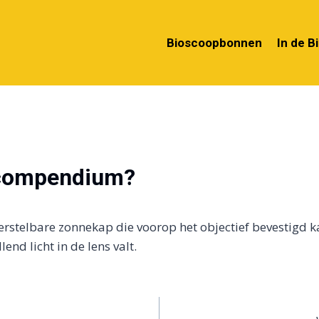
Bioscoopbonnen
In de B
 compendium?
rstelbare zonnekap die voorop het objectief bevestigd 
lend licht in de lens valt.