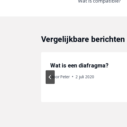
Wat is compatible?
navigatie
Vergelijkbare berichten
Wat is een diafragma?
21
Door
Peter
2 juli 2020