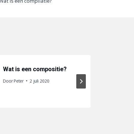
Wat is een compilatie?
Wat is een compositie?
Wat is 
Door
Peter
2 juli 2020
Door
Peter