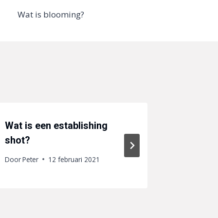
Wat is blooming?
Wat is een establishing
Wat is
shot?
Door
Peter
Door
Peter
12 februari 2021