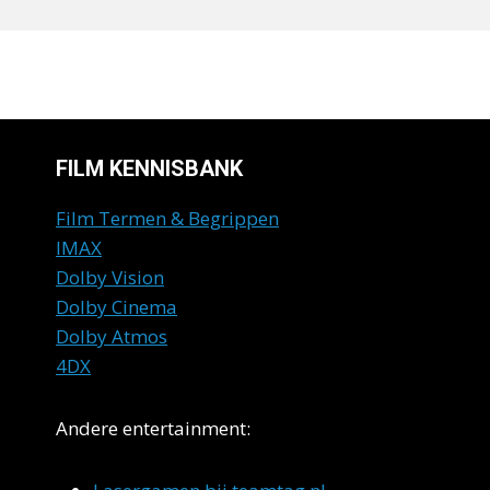
FILM KENNISBANK
Film Termen & Begrippen
IMAX
Dolby Vision
Dolby Cinema
Dolby Atmos
4DX
Andere entertainment: