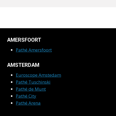
AMERSFOORT
Pathé Amersfoort
AMSTERDAM
Euroscope Amstedam
Pathé Tuschinski
Pathé de Munt
Pathé City
Pathé Arena