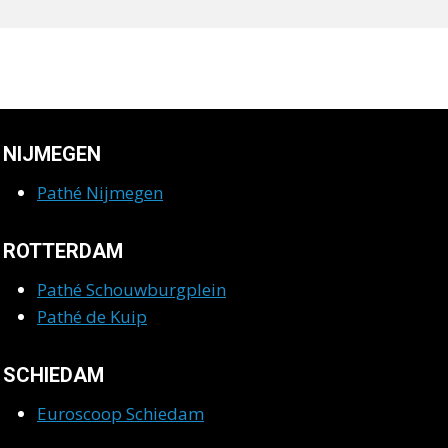
NIJMEGEN
Pathé Nijmegen
ROTTERDAM
Pathé Schouwburgplein
Pathé de Kuip
SCHIEDAM
Euroscoop Schiedam