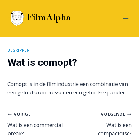
Doorgaan
naar
inhoud
BEGRIPPEN
Wat is comopt?
Comopt is in de filmindustrie een combinatie van
een geluidscompressor en een geluidsexpander.
Bericht
VORIGE
VOLGENDE
Wat is een commercial
Wat is een
navigatie
break?
compactdisc?