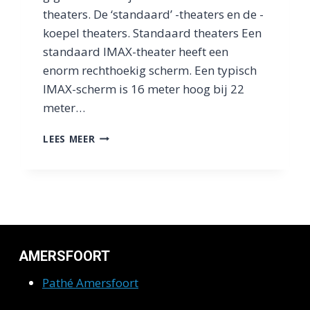
theaters. De ‘standaard’ -theaters en de -
koepel theaters. Standaard theaters Een
standaard IMAX-theater heeft een
enorm rechthoekig scherm. Een typisch
IMAX-scherm is 16 meter hoog bij 22
meter…
WAT
LEES MEER
IS
IMAX?
2023
|
IMAX
FILMS
|
PRIJZEN
AMERSFOORT
&
ERVARING
Pathé Amersfoort