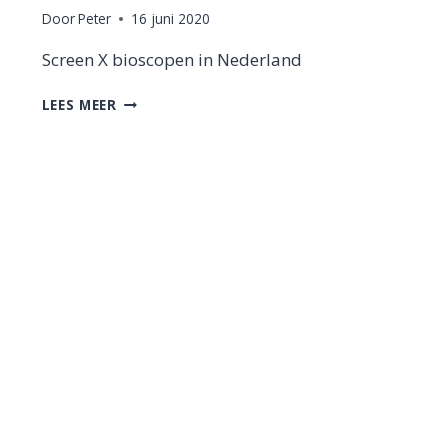
Door
Peter
16 juni 2020
Screen X bioscopen in Nederland
ALLES
LEES MEER
WAT
JE
MOET
WETEN
OVER
SCREEN
X