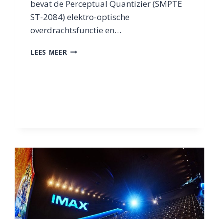
bevat de Perceptual Quantizier (SMPTE
ST-2084) elektro-optische
overdrachtsfunctie en…
WAT
LEES MEER
IS
DOLBY
VISION?