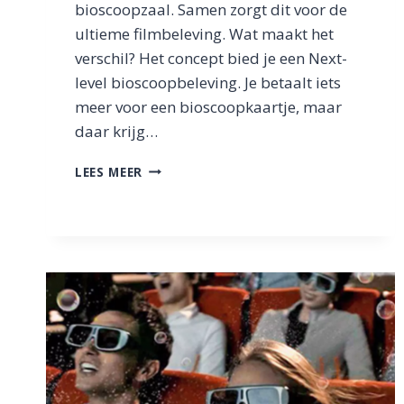
bioscoopzaal. Samen zorgt dit voor de
ultieme filmbeleving. Wat maakt het
verschil? Het concept bied je een Next-
level bioscoopbeleving. Je betaalt iets
meer voor een bioscoopkaartje, maar
daar krijg…
WAT
LEES MEER
IS
DOLBY
CINEMA?
2023
|
HOE
IS
DE
BELEVING?