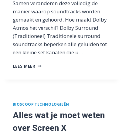
Samen veranderen deze volledig de
manier waarop soundtracks worden
gemaakt en gehoord. Hoe maakt Dolby
Atmos het verschil? Dolby Surround
(Traditioneel) Traditionele surround
soundtracks beperken alle geluiden tot
een kleine set kanalen die u…
WAT
LEES MEER
IS
DOLBY
ATMOS
EN
WELKE
BIOSCOPEN
BIOSCOOP TECHNOLOGIEËN
BIEDEN
Alles wat je moet weten
HET?
over Screen X