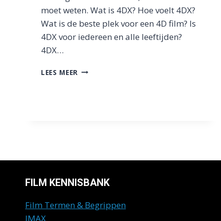
moet weten. Wat is 4DX? Hoe voelt 4DX?
Wat is de beste plek voor een 4D film? Is
4DX voor iedereen en alle leeftijden?
4DX…
4DX:
LEES MEER
WAT
IS
HET?
ONTDEK
DE
REVOLUTIONAIRE
SENSATIE
|
PATHÉ
FILM KENNISBANK
Film Termen & Begrippen
IMAX